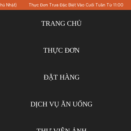
 Tuần Từ 11:00
Bữa Tiệc Brunch Vào Chủ Nhật Với Nhạc DJ
TRANG CHỦ
THỰC ĐƠN
ĐẶT HÀNG
DỊCH VỤ ĂN UỐNG