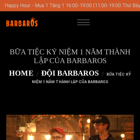
Thứ Bảy-Chủ Nhật)
Thực Đơn Trưa Đặc Biệt Vào Cuối Tuần T
BỮA TIỆC KỶ NIỆM 1 NĂM THÀNH
LẬP CỦA BARBAROS
HOME
ĐỘI BARBAROS
BỮA TIỆC KỶ
NIỆM 1 NĂM THÀNH LẬP CỦA BARBAROS