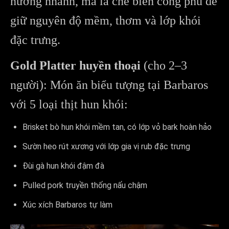
nướng nhanh, mà là chế biến công phu để
giữ nguyên độ mềm, thơm và lớp khói
đặc trưng.
Gold Platter huyền thoại
(cho 2–3
người): Món ăn biểu tượng tại Barbaros
với 5 loại thịt hun khói:
Brisket bò hun khói mềm tan, có lớp vỏ bark hoàn hảo
Sườn heo rút xương với lớp gia vị rub đặc trưng
Đùi gà hun khói đậm đà
Pulled pork truyền thống nấu chậm
Xúc xích Barbaros tự làm