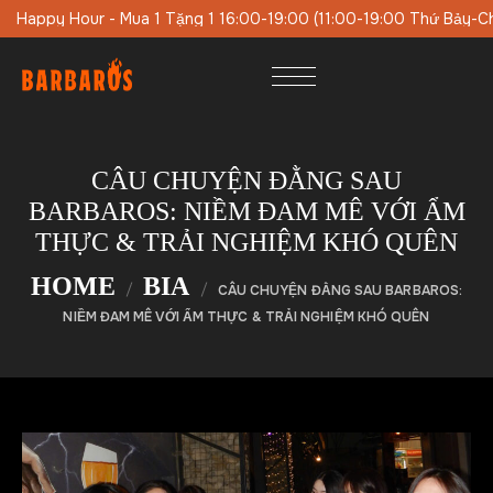
0 (11:00-19:00 Thứ Bảy-Chủ Nhật)
Thực Đơn Trưa Đặc Biệt Vào
CÂU CHUYỆN ĐẰNG SAU
BARBAROS: NIỀM ĐAM MÊ VỚI ẨM
THỰC & TRẢI NGHIỆM KHÓ QUÊN
HOME
BIA
CÂU CHUYỆN ĐẰNG SAU BARBAROS:
NIỀM ĐAM MÊ VỚI ẨM THỰC & TRẢI NGHIỆM KHÓ QUÊN