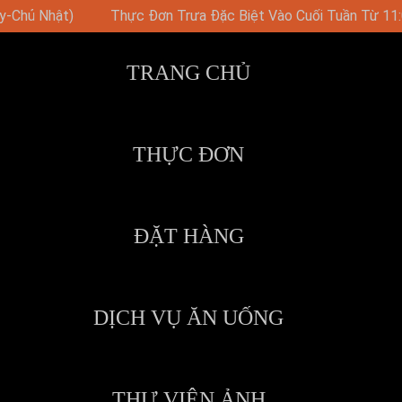
uối Tuần Từ 11:00
Bữa Tiệc Brunch Vào Chủ Nhật Với Nhạ
TRANG CHỦ
THỰC ĐƠN
ĐẶT HÀNG
DỊCH VỤ ĂN UỐNG
THƯ VIỆN ẢNH