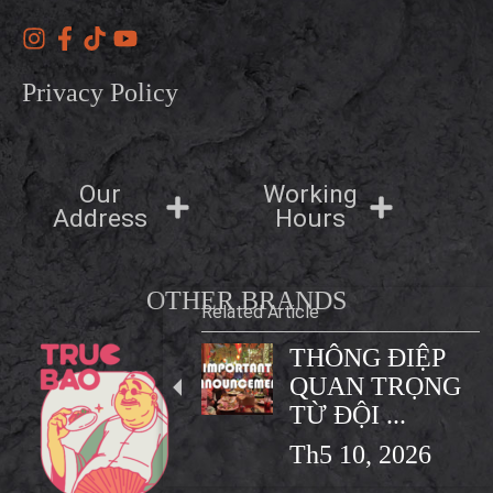
Privacy Policy
Our
Working
Address
Hours
OTHER BRANDS
Related Article
THÔNG ĐIỆP
QUAN TRỌNG
TỪ ĐỘI ...
Th5 10, 2026