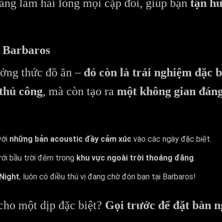
sàng làm hài lòng mọi cặp đôi, giúp bạn
tận hư
 Barbaros
ưởng thức đồ ăn –
đó còn là trải nghiệm đặc 
thủ công
, mà còn tạo ra
một không gian đáng
với
những bản acoustic đầy cảm xúc
vào các ngày đặc biệt.
ới bầu trời đêm trong
khu vực ngoài trời thoáng đãng
.
Night
, luôn có điều thú vị đang chờ đón bạn tại Barbaros!
cho một dịp đặc biệt?
Gọi trước để đặt bàn n