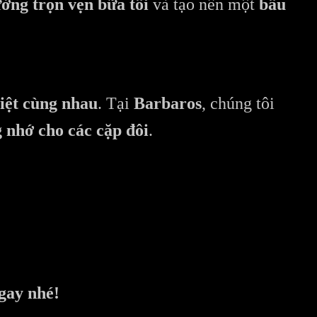
ởng trọn vẹn bữa tối
và tạo nên một
bầu
biệt cùng nhau
. Tại
Barbaros
, chúng tôi
 nhớ cho các cặp đôi
.
gay nhé!