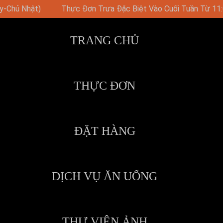
o Cuối Tuần Từ 11:00
Bữa Tiệc Brunch Vào Chủ Nhật Với 
TRANG CHỦ
THỰC ĐƠN
ĐẶT HÀNG
DỊCH VỤ ĂN UỐNG
THƯ VIỆN ẢNH