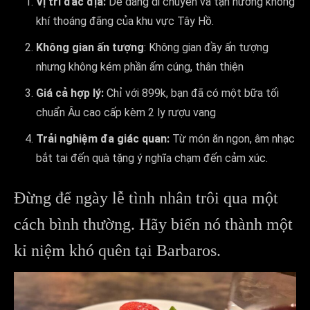
Vị trí đắc địa:
Dễ dàng di chuyển và tận hưởng không
khí thoáng đãng của khu vực Tây Hồ.
Không gian ấn tượng
: Không gian đầy ấn tượng
nhưng không kém phần ấm cúng, thân thiện
Giá cả hợp lý:
Chỉ với 899k, bạn đã có một bữa tối
chuẩn Âu cao cấp kèm 2 ly rượu vang
Trải nghiệm đa giác quan:
Từ món ăn ngon, âm nhạc
bắt tai đến quà tặng ý nghĩa chạm đến cảm xúc.
Đừng để ngày lễ tình nhân trôi qua một
cách bình thường. Hãy biến nó thành một
kỉ niệm khó quên tại Barbaros.