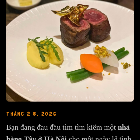
THÁNG 2 8, 2026
Bạn đang đau đầu tìm tìm kiếm một
nhà
hàng Tây ở Hà Nội
cho một ngày lễ tình