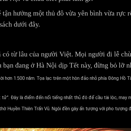
 tận hưởng một thủ đô vừa yên bình vừa rực r
sách dưới đây.
có từ lâu của người Việt. Mọi người đi lễ chù
u bạn đang ở Hà Nội dịp Tết này, đừng bỏ lỡ n
đời hơn 1.500 năm. Tọa lạc trên một hòn đảo nhỏ phía Đông Hồ Tâ
tử”. Đây là điểm đến nổi tiếng nhất thủ đô để cầu tài lộc, may
thờ Huyền Thiên Trấn Vũ. Ngôi đền gây ấn tượng với pho tượng đ