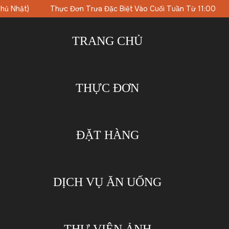
i Tuần Từ 11:00
Bữa Tiệc Brunch Vào Chủ Nhật Với Nhạc DJ
TRANG CHỦ
THỰC ĐƠN
ĐẶT HÀNG
DỊCH VỤ ĂN UỐNG