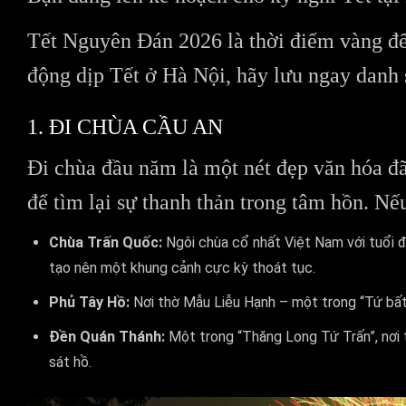
Tết Nguyên Đán 2026 là thời điểm vàng để
động dịp Tết ở Hà Nội, hãy lưu ngay danh 
1. ĐI CHÙA CẦU AN
Đi chùa đầu năm là một nét đẹp văn hóa đã 
để tìm lại sự thanh thản trong tâm hồn. Nế
Chùa Trấn Quốc:
Ngôi chùa cổ nhất Việt Nam với tuổi 
tạo nên một khung cảnh cực kỳ thoát tục.
Phủ Tây Hồ:
Nơi thờ Mẫu Liễu Hạnh – một trong “Tứ bất 
Đền Quán Thánh:
Một trong “Thăng Long Tứ Trấn”, nơi 
sát hồ.