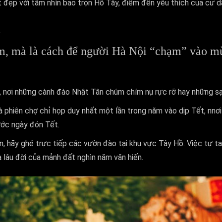
đẹp với tầm nhìn bao trọn Hồ Tây, điểm đến yêu thích của cư d
m, mà là cách để người Hà Nội “chạm” vào mù
i, nơi những cành đào Nhật Tân chúm chím nụ rực rỡ hay những sạ
 phiên chợ chỉ họp duy nhất một lần trong năm vào dịp Tết, nnơ
ước ngày đón Tết.
, hãy ghé trực tiếp các vườn đào tại khu vực Tây Hồ. Việc tự t
 lâu đời của mảnh đất nghìn năm văn hiến.