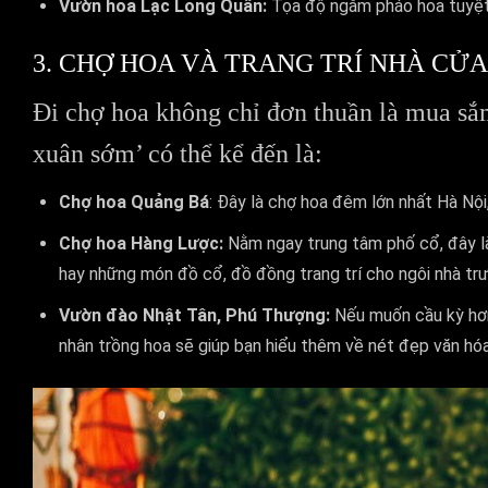
Vườn hoa Lạc Long Quân:
Tọa độ ngắm pháo hoa tuyệt 
3. CHỢ HOA VÀ TRANG TRÍ NHÀ CỬA
Đi chợ hoa không chỉ đơn thuần là mua sắ
xuân sớm’ có thể kể đến là:
Chợ hoa Quảng Bá
: Đây là chợ hoa đêm lớn nhất Hà Nộ
Chợ hoa Hàng Lược:
Nằm ngay trung tâm phố cổ, đây là
hay những món đồ cổ, đồ đồng trang trí cho ngôi nhà tr
Vườn đào Nhật Tân, Phú Thượng:
Nếu muốn cầu kỳ hơn
nhân trồng hoa sẽ giúp bạn hiểu thêm về nét đẹp văn hóa