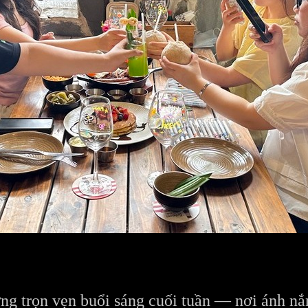
ng trọn vẹn buổi sáng cuối tuần — nơi ánh nắ