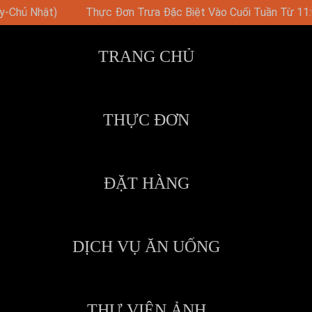
o Cuối Tuần Từ 11:00
Bữa Tiệc Brunch Vào Chủ Nhật Với N
TRANG CHỦ
THỰC ĐƠN
ĐẶT HÀNG
DỊCH VỤ ĂN UỐNG
THƯ VIỆN ẢNH