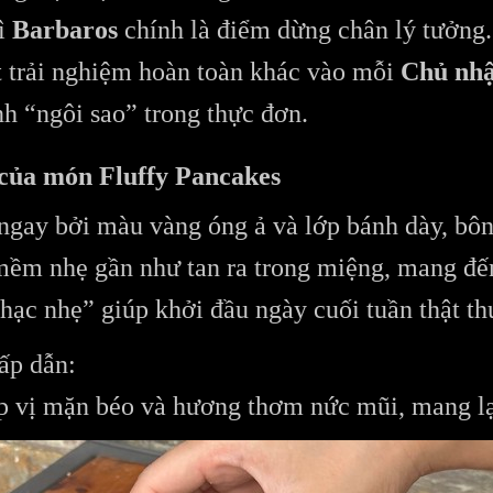
hì
Barbaros
chính là điểm dừng chân lý tưởng
 trải nghiệm hoàn toàn khác vào mỗi
Chủ nhậ
nh “ngôi sao” trong thực đơn.
của món Fluffy Pancakes
t ngay bởi màu vàng óng ả và lớp bánh dày, b
mềm nhẹ gần như tan ra trong miệng, mang đế
ạc nhẹ” giúp khởi đầu ngày cuối tuần thật thư
ấp dẫn:
p vị mặn béo và hương thơm nức mũi, mang lạ