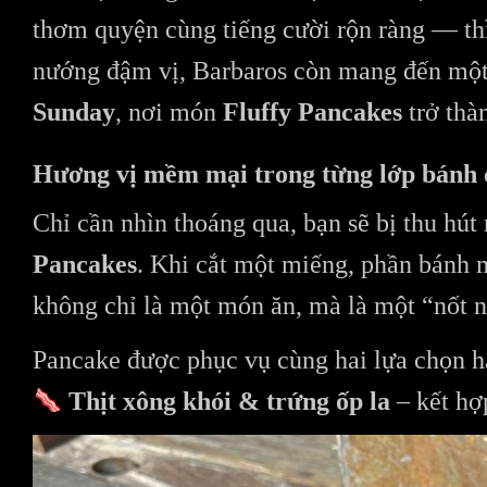
thơm quyện cùng tiếng cười rộn ràng — t
nướng đậm vị, Barbaros còn mang đến một
Sunday
, nơi món
Fluffy Pancakes
trở thà
Hương vị mềm mại trong từng lớp bánh 
Chỉ cần nhìn thoáng qua, bạn sẽ bị thu hú
Pancakes
. Khi cắt một miếng, phần bánh 
không chỉ là một món ăn, mà là một “nốt nh
Pancake được phục vụ cùng hai lựa chọn h
Thịt xông khói & trứng ốp la
– kết hợ