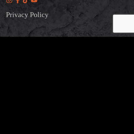
Privacy Policy
Our
Working
Address
Hours
OTHER BRANDS