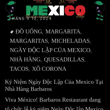
THÁNG 9 12, 2024
ĐỒ UỐNG
MARGARITA
MARGARITAS
MICHELADAS
NGÀY ĐỘC LẬP CỦA MEXICO
NHÀ HÀNG
QUESADILLAS
TACOS
XÔ CORONA
Kỷ Niệm Ngày Độc Lập Của Mexico Tại
Nhà Hàng Barbaros
Viva México! Barbaros Restaurant đang
tổ chức lễ kỷ niệm Ngày Độc lập Mexico