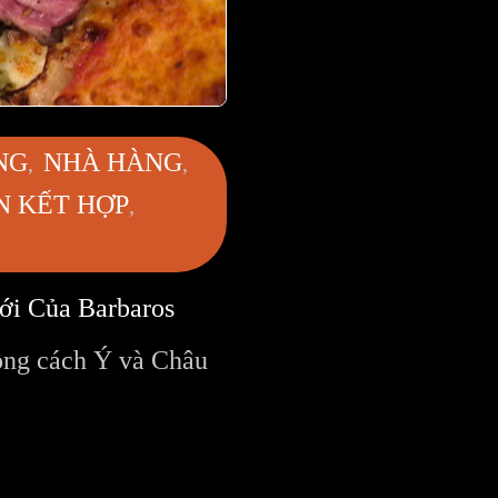
NG
NHÀ HÀNG
N KẾT HỢP
ới Của Barbaros
ong cách Ý và Châu