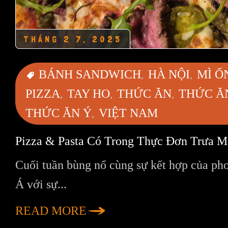
THÁNG 2 7, 2025
BÁNH SANDWICH
HÀ NỘI
MÌ Ố
PIZZA
TAY HO
THỨC ĂN
THỨC Ă
THỨC ĂN Ý
VIỆT NAM
Pizza & Pasta Có Trong Thực Đơn Trưa M
Cuối tuần bùng nổ cùng sự kết hợp của ph
Á với sự...
READ MORE