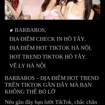
THÁNG 8 11, 2025
BARBAROS
ĐỊA ĐIỂM CHECK IN HỒ TÂY
ĐỊA ĐIỂM HOT TIKTOK HÀ NỘI
HOT TREND TIKTOK HỒ TÂY
VẼ LY HÀ NỘI
BARBAROS – ĐỊA ĐIỂM HOT TREND
TRÊN TIKTOK GẦN ĐÂY MÀ BẠN
KHÔNG THỂ BỎ LỠ
Nếu gần đây bạn lướt TikTok, chắc chắn