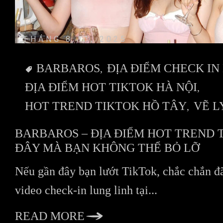
THÁNG 8 11, 2025
BARBAROS
ĐỊA ĐIỂM CHECK IN
ĐỊA ĐIỂM HOT TIKTOK HÀ NỘI
HOT TREND TIKTOK HỒ TÂY
VẼ L
BARBAROS – ĐỊA ĐIỂM HOT TREND 
ĐÂY MÀ BẠN KHÔNG THỂ BỎ LỠ
Nếu gần đây bạn lướt TikTok, chắc chắn đ
video check-in lung linh tại...
READ MORE