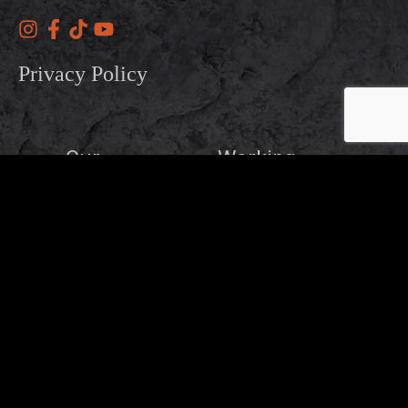
Privacy Policy
Our
Working
Address
Hours
OTHER BRANDS